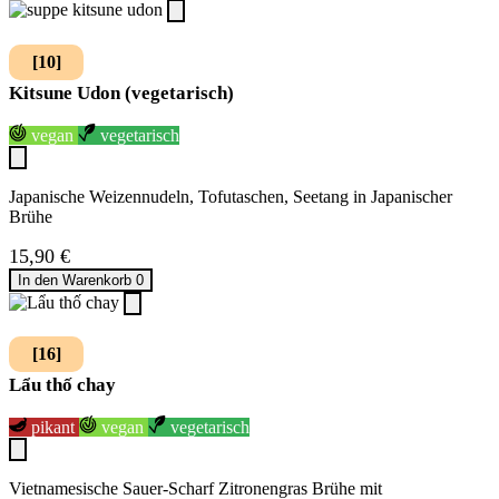
[10]
Kitsune Udon (vegetarisch)
vegan
vegetarisch
Japanische Weizennudeln, Tofutaschen, Seetang in Japanischer
Brühe
15,90
€
In den Warenkorb
0
[16]
Lẩu thố chay
pikant
vegan
vegetarisch
Vietnamesische Sauer-Scharf Zitronengras Brühe mit