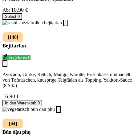
10,90
€
Ab:
Select
0
[148]
Bejitarian
vegetarisch
Avocado, Gurke, Rettich, Mango, Karotte, Frischkäse, ummantelt
von Tofutaschen, knusprige Teigfäden als Topping, Yakitori-Sauce
(8 Stk.)
16,90
€
In den Warenkorb
0
[64]
Bún đậu phụ