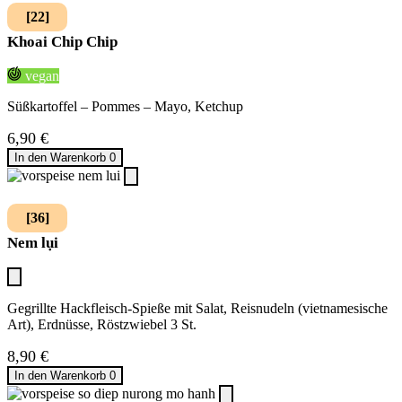
[22]
Khoai Chip Chip
vegan
Süßkartoffel – Pommes – Mayo, Ketchup
6,90
€
In den Warenkorb
0
[36]
Nem lụi
Gegrillte Hackfleisch-Spieße mit Salat, Reisnudeln (vietnamesische
Art), Erdnüsse, Röstzwiebel 3 St.
8,90
€
In den Warenkorb
0