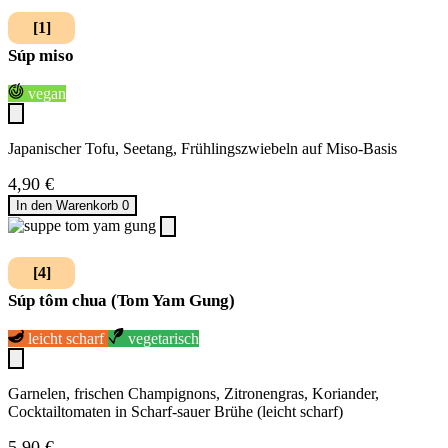
[1]
Súp miso
vegan
Japanischer Tofu, Seetang, Frühlingszwiebeln auf Miso-Basis
4,90
€
In den Warenkorb
0
[4]
Súp tôm chua (Tom Yam Gung)
leicht scharf
vegetarisch
Garnelen, frischen Champignons, Zitronengras, Koriander,
Cocktailtomaten in Scharf-sauer Brühe (leicht scharf)
5,90
€