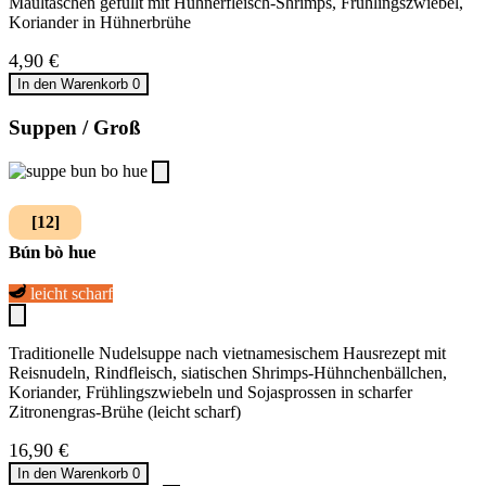
Maultaschen gefüllt mit Hühnerfleisch-Shrimps, Frühlingszwiebel,
Koriander in Hühnerbrühe
4,90
€
In den Warenkorb
0
Suppen / Groß
[12]
Bún bò hue
leicht scharf
Traditionelle Nudelsuppe nach vietnamesischem Hausrezept mit
Reisnudeln, Rindfleisch, siatischen Shrimps-Hühnchenbällchen,
Koriander, Frühlingszwiebeln und Sojasprossen in scharfer
Zitronengras-Brühe (leicht scharf)
16,90
€
In den Warenkorb
0