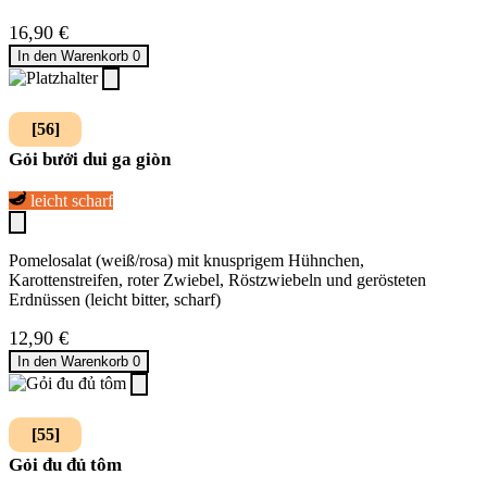
16,90
€
In den Warenkorb
0
[56]
Gỏi bưởi dui ga giòn
leicht scharf
Pomelosalat (weiß/rosa) mit knusprigem Hühnchen,
Karottenstreifen, roter Zwiebel, Röstzwiebeln und gerösteten
Erdnüssen (leicht bitter, scharf)
12,90
€
In den Warenkorb
0
[55]
Gỏi đu đủ tôm