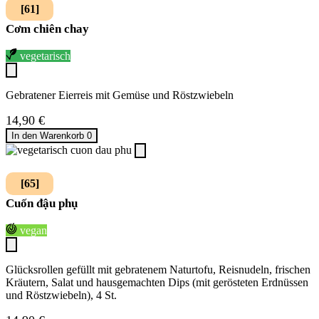
[61]
Cơm chiên chay
vegetarisch
Gebratener Eierreis mit Gemüse und Röstzwiebeln
14,90
€
In den Warenkorb
0
[65]
Cuốn đậu phụ
vegan
Glücksrollen gefüllt mit gebratenem Naturtofu, Reisnudeln, frischen
Kräutern, Salat und hausgemachten Dips (mit gerösteten Erdnüssen
und Röstzwiebeln), 4 St.