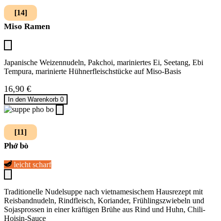
[14]
Miso Ramen
Japanische Weizennudeln, Pakchoi, mariniertes Ei, Seetang, Ebi
Tempura, marinierte Hühnerfleischstücke auf Miso-Basis
16,90
€
In den Warenkorb
0
[11]
Phở bò
leicht scharf
Traditionelle Nudelsuppe nach vietnamesischem Hausrezept mit
Reisbandnudeln, Rindfleisch, Koriander, Frühlingszwiebeln und
Sojasprossen in einer kräftigen Brühe aus Rind und Huhn, Chili-
Hoisin-Sauce