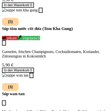
In den Warenkorb
0
[5]
Súp tôm nước cốt dừa (Tom Kha Gung)
pikant
vegetarisch
Garnelen, frischen Champignons, Cocktailtomaten, Koriander,
Zitronengras in Kokosmilch
5,90
€
In den Warenkorb
0
[3]
Súp wan-tan