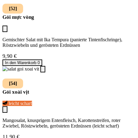
[52]
Gỏi mực vòng
Gemischter Salat mit Ika Tempura (panierte Tintenfischringe),
Röstzwiebeln und gerösteten Erdnüssen
9,90
€
In den Warenkorb
0
[54]
Gỏi xoài vịt
leicht scharf
Mangosalat, knusprigem Entenfleisch, Karottenstreifen, roter
Zwiebel, Röstzwiebeln, gerösteten Erdnüssen (leicht scharf)
11,90
€